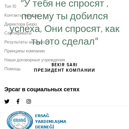
“У тебя не спросят ,
Топ 10
почему ты добился
Контакты офисов
Директора Бюро
успеха, Они спросят, как
Сертификаты
ты это сделал“
Результаты анализов
Принципы компании
Наши договорные учреждения
BEKIR SARI
Помощь
ПРЕЗИДЕНТ КОМПАНИИ
Эрсаг в социальных сетях