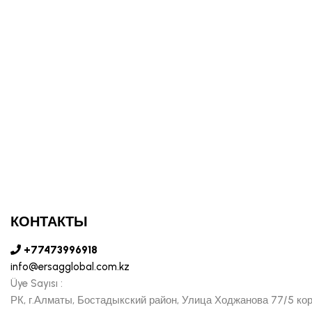
КОНТАКТЫ
+77473996918
info@ersagglobal.com.kz
Üye Sayısı :
РК, г.Алматы, Бостадыкский район, Улица Ходжанова 77/5 ко