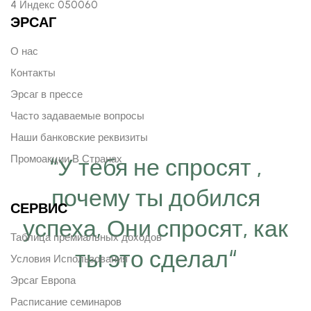
4 Индекс 050060
ЭРСАГ
О нас
Контакты
Эрсаг в прессе
Часто задаваемые вопросы
Наши банковские реквизиты
Промоакции В Странах
“У тебя не спросят ,
почему ты добился
СЕРВИС
успеха, Они спросят, как
Таблица премиальных доходов
ты это сделал“
Условия Использования
Эрсаг Европа
Расписание семинаров