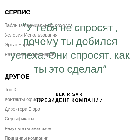
СЕРВИС
“У тебя не спросят ,
Таблица премиальных доходов
Условия Использования
почему ты добился
Эрсаг Европа
успеха, Они спросят, как
Расписание семинаров
ты это сделал“
ДРУГОЕ
Топ 10
BEKIR SARI
Контакты офисов
ПРЕЗИДЕНТ КОМПАНИИ
Директора Бюро
Сертификаты
Результаты анализов
Принципы компании