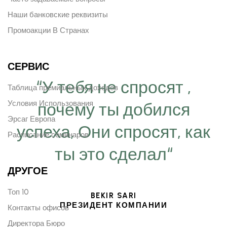
Наши банковские реквизиты
Промоакции В Странах
СЕРВИС
“У тебя не спросят ,
Таблица премиальных доходов
Условия Использования
почему ты добился
Эрсаг Европа
успеха, Они спросят, как
Расписание семинаров
ты это сделал“
ДРУГОЕ
Топ 10
BEKIR SARI
ПРЕЗИДЕНТ КОМПАНИИ
Контакты офисов
Директора Бюро