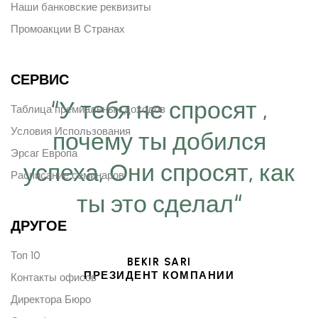
Наши банковские реквизиты
Промоакции В Странах
СЕРВИС
“У тебя не спросят ,
Таблица премиальных доходов
Условия Использования
почему ты добился
Эрсаг Европа
успеха, Они спросят, как
Расписание семинаров
ты это сделал“
ДРУГОЕ
Топ 10
BEKIR SARI
ПРЕЗИДЕНТ КОМПАНИИ
Контакты офисов
Директора Бюро