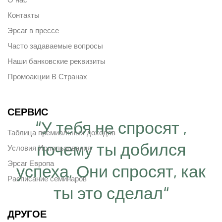
Контакты
Эрсаг в прессе
Часто задаваемые вопросы
Наши банковские реквизиты
Промоакции В Странах
СЕРВИС
“У тебя не спросят ,
Таблица премиальных доходов
почему ты добился
Условия Использования
Эрсаг Европа
успеха, Они спросят, как
Расписание семинаров
ты это сделал“
ДРУГОЕ