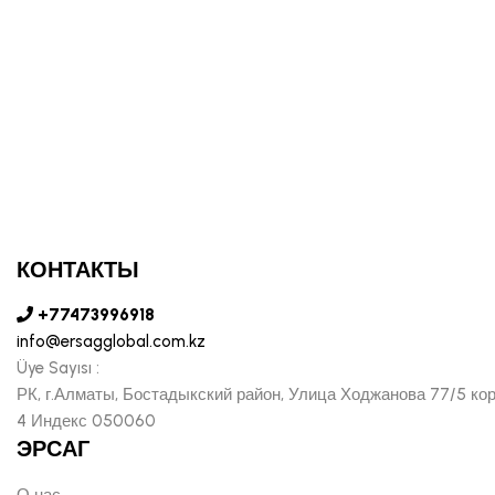
КОНТАКТЫ
+77473996918
info@ersagglobal.com.kz
Üye Sayısı :
РК, г.Алматы, Бостадыкский район, Улица Ходжанова 77/5 ко
4 Индекс 050060
ЭРСАГ
О нас