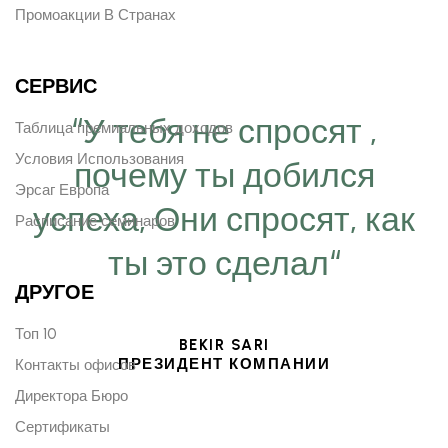
Промоакции В Странах
СЕРВИС
“У тебя не спросят ,
Таблица премиальных доходов
Условия Использования
почему ты добился
Эрсаг Европа
успеха, Они спросят, как
Расписание семинаров
ты это сделал“
ДРУГОЕ
Топ 10
BEKIR SARI
ПРЕЗИДЕНТ КОМПАНИИ
Контакты офисов
Директора Бюро
Сертификаты