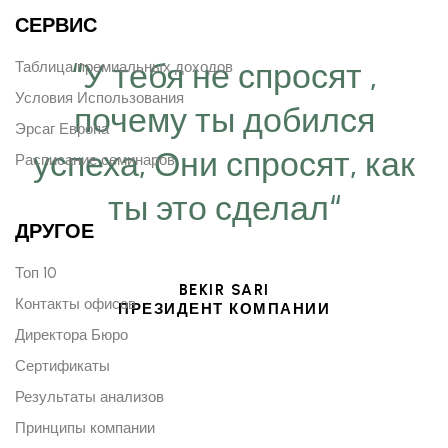
СЕРВИС
“У тебя не спросят ,
Таблица премиальных доходов
Условия Использования
почему ты добился
Эрсаг Европа
успеха, Они спросят, как
Расписание семинаров
ты это сделал“
ДРУГОЕ
Топ 10
BEKIR SARI
Контакты офисов
ПРЕЗИДЕНТ КОМПАНИИ
Директора Бюро
Сертификаты
Результаты анализов
Принципы компании