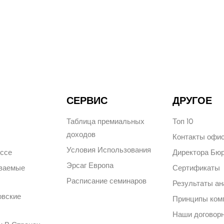
СЕРВИС
ДРУГОЕ
Таблица премиальных
Топ 10
доходов
Контакты офи
Условия Использования
ессе
Директора Бю
Эрсаг Европа
аваемые
Сертификаты
Расписание семинаров
Результаты ан
овские
Принципы ком
Наши договор