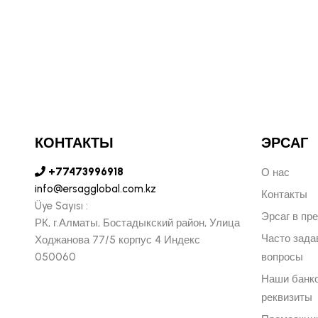
КОНТАКТЫ
ЭРСАГ
+77473996918
О нас
info@ersagglobal.com.kz
Контакты
Üye Sayısı :
Эрсаг в пр
РК, г.Алматы, Бостадыкский район, Улица
Часто зад
Ходжанова 77/5 корпус 4 Индекс
050060
вопросы
Наши банк
реквизиты