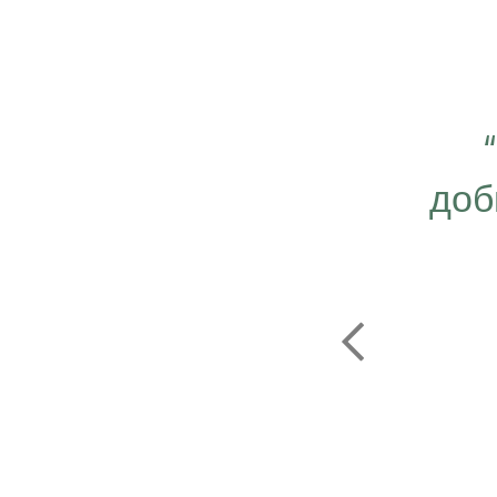
 важно работать ещё
ергичнее, передавая
доб
безграничную веру в
ую компанию Эрсаг"
ОЛЬФ ПЕЧЕНИЦЫН
ЬНЫЙ ДИРЕКТОР РОССИИ