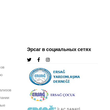
Эрсаг в социальных сетях
сов
ро
ализов
пании
ные