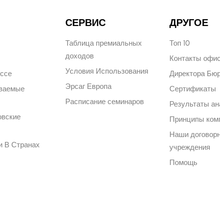
СЕРВИС
ДРУГОЕ
Таблица премиальных
Топ 10
доходов
Контакты офи
Условия Использования
ессе
Директора Бю
Эрсаг Европа
аваемые
Сертификаты
Расписание семинаров
Результаты ан
овские
Принципы ком
Наши договор
и В Странах
учреждения
Помощь