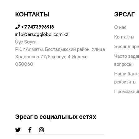
КОНТАКТЫ
ЭРСАГ
+77473996918
О нас
info@ersagglobal.com.kz
Контакты
Üye Sayısı :
Эрсаг в пр
РК, г.Алматы, Бостадыкский район, Улица
Часто зад
Ходжанова 77/5 корпус 4 Индекс
050060
вопросы
Наши банк
реквизиты
Промоакци
Эрсаг в социальных сетях