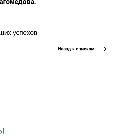
агомедова,
ших успехов.
Назад к спискам
“Цель, которую мы
визуализируем в свое
ы