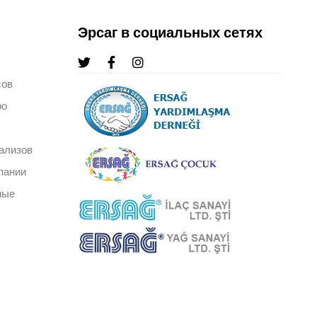
Эрсаг в социальных сетях
сов
ро
ализов
пании
ные