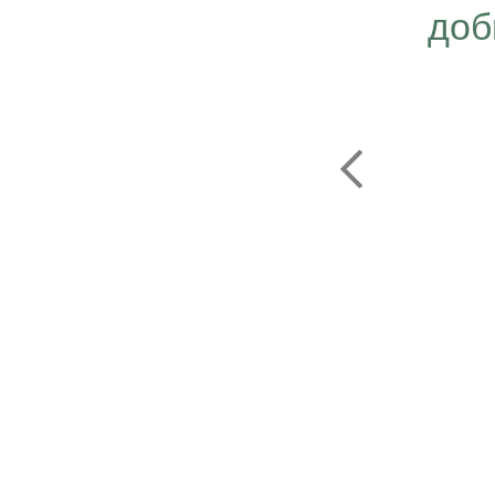
ергичнее, передавая
доб
безграничную веру в
ую компанию Эрсаг"
ОЛЬФ ПЕЧЕНИЦЫН
ЬНЫЙ ДИРЕКТОР РОССИИ